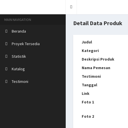
Toggle
navigation
MAIN NAVIGATION
Detail Data Produk
Beranda
Judul
Proyek Tersedia
Kategori
Statistik
Deskripsi Produk
Nama Pemesan
Katalog
Testimoni
Testimoni
Tanggal
Link
Foto 1
Foto 2