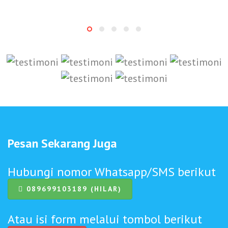
Pesan Sekarang Juga
Hubungi nomor Whatsapp/SMS berikut
089699103189 (HILAR)
Atau isi form melalui tombol berikut